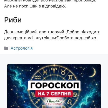
Можливі нові ідеї або несподівані пропозиції.
Але не поспішай з відповіддю.
Риби
День емоційний, але творчий. Добре підходить
для креативу і внутрішньої роботи над собою.
Категорії
Астрологія