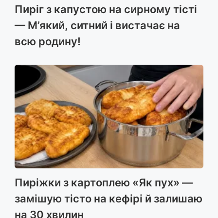
Пиріг з капустою на сирному тісті
— М’який, ситний і вистачає на
всю родину!
Пиріжки з картоплею «Як пух» —
замішую тісто на кефірі й залишаю
на 30 хвилин