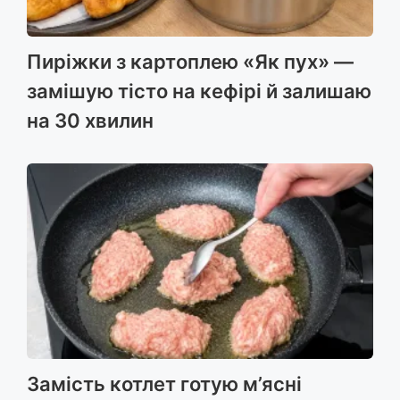
Пиріжки з картоплею «Як пух» —
замішую тісто на кефірі й залишаю
на 30 хвилин
Замість котлет готую м’ясні