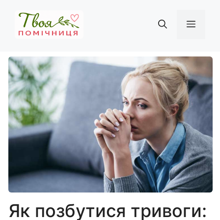
Перейти
до
Мен
вмісту
Як позбутися тривоги: