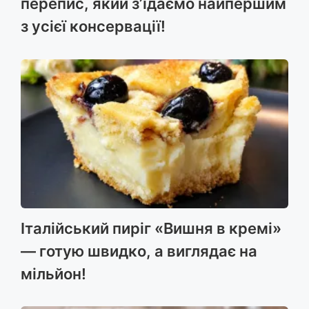
перепис, який з’їдаємо найпершим
з усієї консервації!
Італійський пиріг «Вишня в кремі»
— готую швидко, а виглядає на
мільйон!