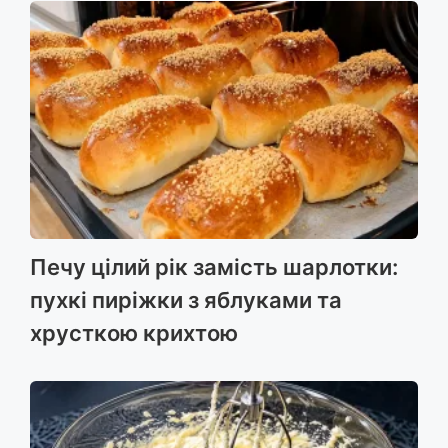
Печу цілий рік замість шарлотки:
пухкі пиріжки з яблуками та
хрусткою крихтою