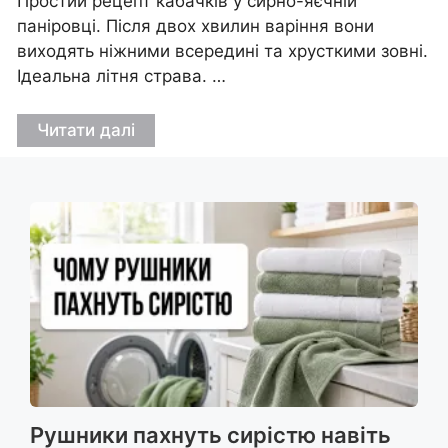
Простий рецепт кабачків у сирно-яєчній
паніровці. Після двох хвилин варіння вони
виходять ніжними всередині та хрусткими зовні.
Ідеальна літня страва. …
Читати далі
Рушники пахнуть сирістю навіть