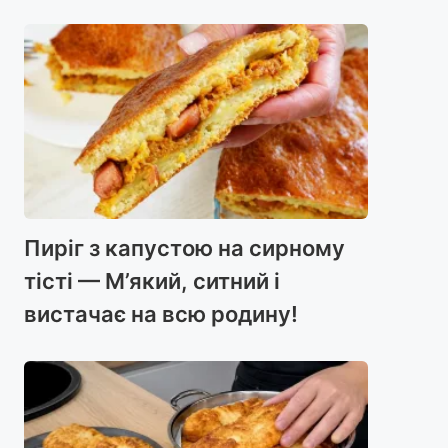
Пиріг з капустою на сирному
тісті — М’який, ситний і
вистачає на всю родину!