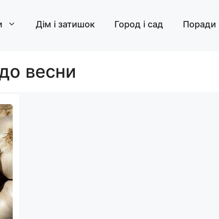
и
Дім і затишок
Город і сад
Поради
 до весни