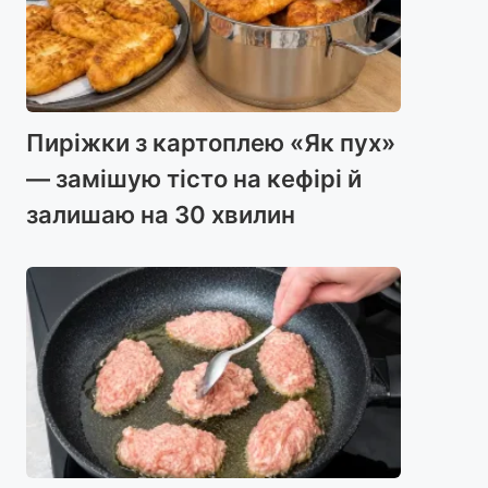
Пиріжки з картоплею «Як пух»
— замішую тісто на кефірі й
залишаю на 30 хвилин