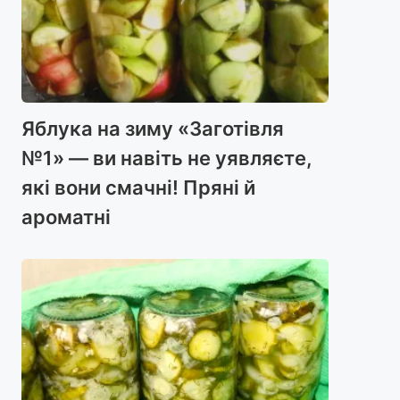
Яблука на зиму «Заготівля
№1» — ви навіть не уявляєте,
які вони смачні! Пряні й
ароматні