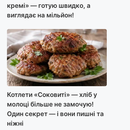
кремі» — готую швидко, а
виглядає на мільйон!
Котлети «Соковиті» — хліб у
молоці більше не замочую!
Один секрет — і вони пишні та
ніжні