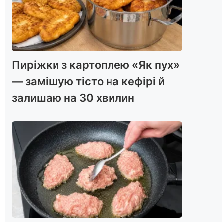
Пиріжки з картоплею «Як пух»
— замішую тісто на кефірі й
залишаю на 30 хвилин