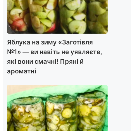
Яблука на зиму «Заготівля
№1» — ви навіть не уявляєте,
які вони смачні! Пряні й
ароматні