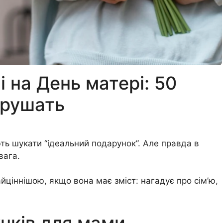
 на День матері: 50
ворушать
ь шукати “ідеальний подарунок”. Але правда в
вага.
йціннішою, якщо вона має зміст: нагадує про сім’ю,
нків для мами