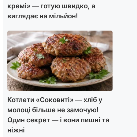
кремі» — готую швидко, а
виглядає на мільйон!
Котлети «Соковиті» — хліб у
молоці більше не замочую!
Один секрет — і вони пишні та
ніжні