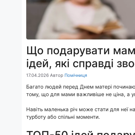
Що подарувати мамі
ідей, які справді з
17.04.2026
Автор
Помічниця
Багато людей перед Днем матері починают
тому, що для мами важливіше не ціна, а у
Навіть маленька річ може стати для неї на
турботу або спільні моменти.
ТОП-50 ідей подару