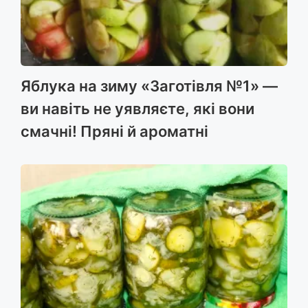
Яблука на зиму «Заготівля №1» —
ви навіть не уявляєте, які вони
смачні! Пряні й ароматні