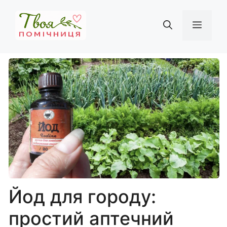
Перейти
до
Мен
вмісту
Йод для городу:
простий аптечний