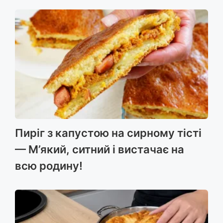
Пиріг з капустою на сирному тісті
— М’який, ситний і вистачає на
всю родину!