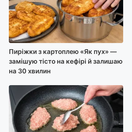
Пиріжки з картоплею «Як пух» —
замішую тісто на кефірі й залишаю
на 30 хвилин