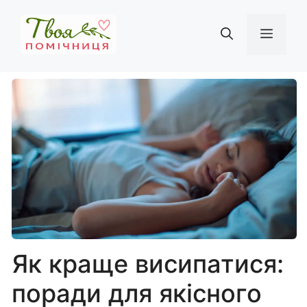
Перейти
до
Мен
вмісту
Як краще висипатися:
поради для якісного