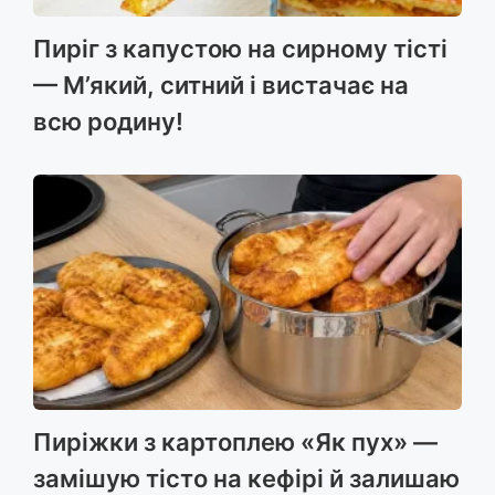
Пиріг з капустою на сирному тісті
— М’який, ситний і вистачає на
всю родину!
Пиріжки з картоплею «Як пух» —
замішую тісто на кефірі й залишаю