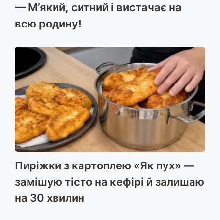
— М’який, ситний і вистачає на
всю родину!
Пиріжки з картоплею «Як пух» —
замішую тісто на кефірі й залишаю
на 30 хвилин