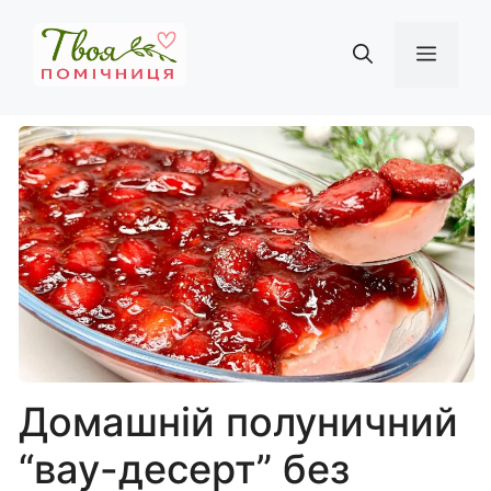
Перейти
до
Мен
вмісту
Домашній полуничний
“вау-десерт” без