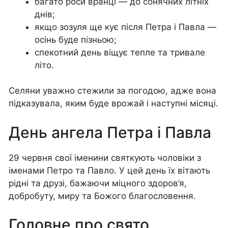
багато роси вранці — до сонячних літніх
днів;
якщо зозуля ще кує після Петра і Павла —
осінь буде пізньою;
спекотний день віщує тепле та тривале
літо.
Селяни уважно стежили за погодою, адже вона
підказувала, яким буде врожай і наступні місяці.
День ангела Петра і Павла
29 червня свої іменини святкують чоловіки з
іменами Петро та Павло. У цей день їх вітають
рідні та друзі, бажаючи міцного здоров’я,
добробуту, миру та Божого благословення.
Головне про свято