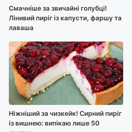
Смачніше за звичайні голубці!
Лінивий пиріг із капусти, фаршу та
лаваша
Ніжніший за чизкейк! Сирний пиріг
із вишнею: випікаю лише 50