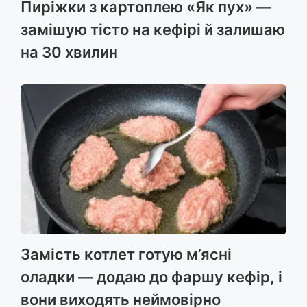
Пиріжки з картоплею «Як пух» —
замішую тісто на кефірі й залишаю
на 30 хвилин
Замість котлет готую м’ясні
оладки — додаю до фаршу кефір, і
вони виходять неймовірно