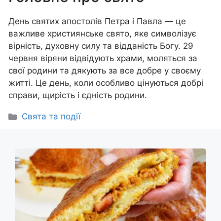
День святих апостолів Петра і Павла — це
важливе християнське свято, яке символізує
вірність, духовну силу та відданість Богу. 29
червня віряни відвідують храми, моляться за
свої родини та дякують за все добре у своєму
житті. Це день, коли особливо цінуються добрі
справи, щирість і єдність родини.
Категорії
Свята та події