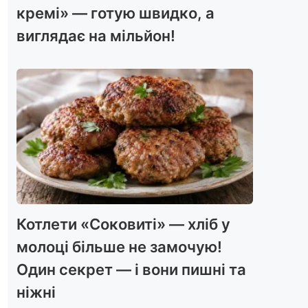
кремі» — готую швидко, а
виглядає на мільйон!
Котлети «Соковиті» — хліб у
молоці більше не замочую!
Один секрет — і вони пишні та
ніжні