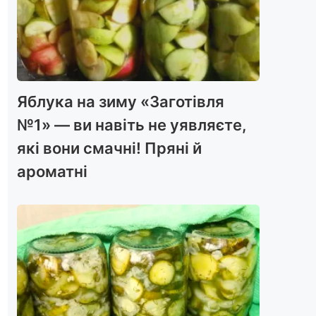
Яблука на зиму «Заготівля
№1» — ви навіть не уявляєте,
які вони смачні! Пряні й
ароматні