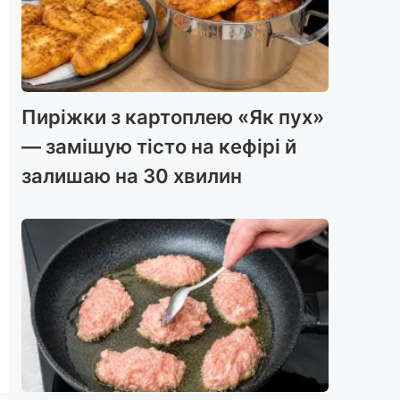
Пиріжки з картоплею «Як пух»
— замішую тісто на кефірі й
залишаю на 30 хвилин