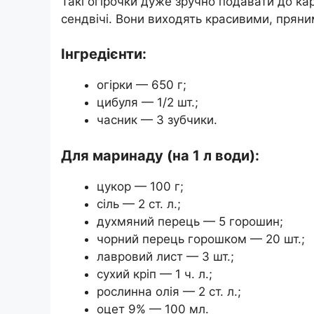
Такі огірочки дуже зручно подавати до ка
сендвічі. Вони виходять красивими, прян
Інгредієнти:
огірки — 650 г;
цибуля — 1/2 шт.;
часник — 3 зубчики.
Для маринаду (на 1 л води):
цукор — 100 г;
сіль — 2 ст. л.;
духмяний перець — 5 горошин;
чорний перець горошком — 20 шт.;
лавровий лист — 3 шт.;
сухий кріп — 1 ч. л.;
рослинна олія — 2 ст. л.;
оцет 9% — 100 мл.