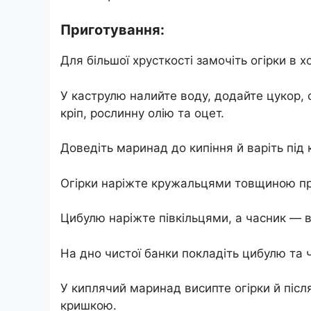
Приготування:
Для більшої хрусткості замочіть огірки в х
У каструлю налийте воду, додайте цукор, с
кріп, рослинну олію та оцет.
Доведіть маринад до кипіння й варіть під
Огірки наріжте кружальцями товщиною пр
Цибулю наріжте півкільцями, а часник —
На дно чистої банки покладіть цибулю та 
У киплячий маринад висипте огірки й піс
кришкою.