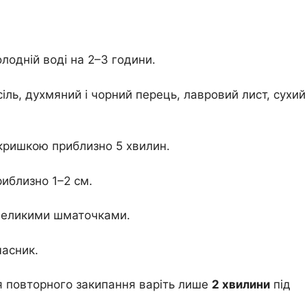
олодній воді на 2–3 години.
іль, духмяний і чорний перець, лавровий лист, сухий
 кришкою приблизно 5 хвилин.
иблизно 1–2 см.
 великими шматочками.
часник.
ля повторного закипання варіть лише
2 хвилини
під