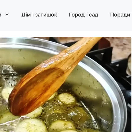
и
Дім і затишок
Город і сад
Поради