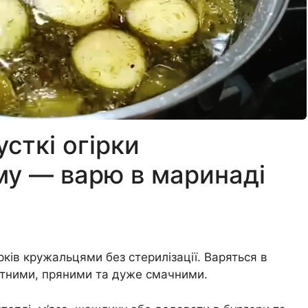
усткі огірки
му — варю в маринаді
ків кружальцями без стерилізації. Варяться в
атними, пряними та дуже смачними.