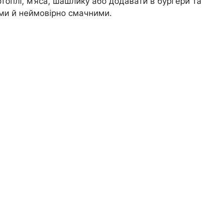
ртоплі, м’яса, шашлику або додавати в бургери та
ими й неймовірно смачними.