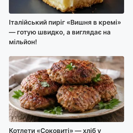
Італійський пиріг «Вишня в кремі»
— готую швидко, а виглядає на
мільйон!
Котлети «Соковиті» — хліб у