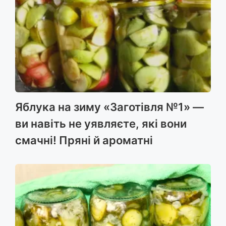
Яблука на зиму «Заготівля №1» —
ви навіть не уявляєте, які вони
смачні! Пряні й ароматні