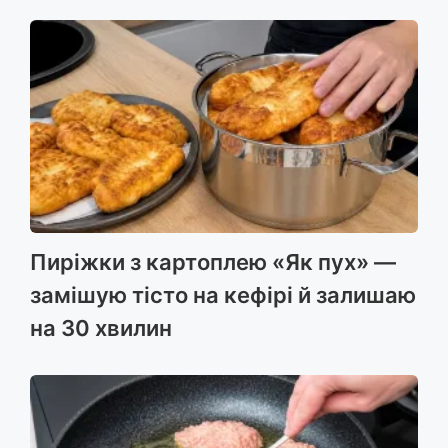
Пиріжки з картоплею «Як пух» —
замішую тісто на кефірі й залишаю
на 30 хвилин