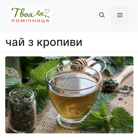
Перейти
до
Мен
вмісту
чай з кропиви