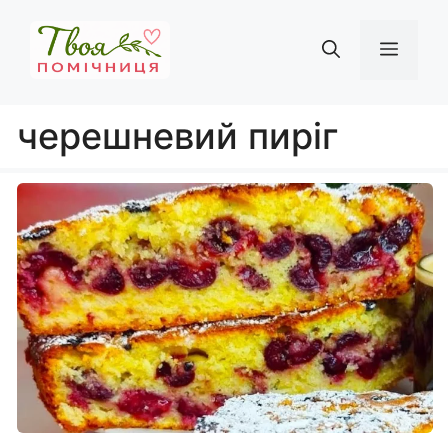
Перейти
до
Мен
вмісту
черешневий пиріг