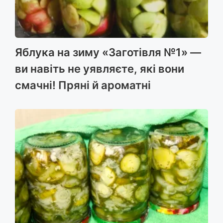
Яблука на зиму «Заготівля №1» —
ви навіть не уявляєте, які вони
смачні! Пряні й ароматні