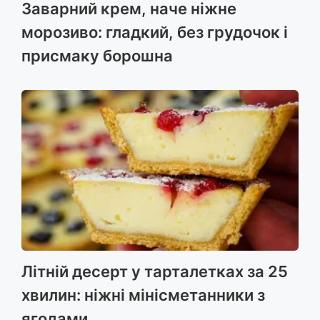
Заварний крем, наче ніжне
морозиво: гладкий, без грудочок і
присмаку борошна
Літній десерт у тарталетках за 25
хвилин: ніжні мінісметанники з
ягодами