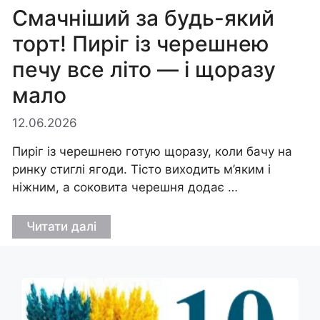
Смачніший за будь-який
торт! Пиріг із черешнею
печу все літо — і щоразу
мало
12.06.2026
Пиріг із черешнею готую щоразу, коли бачу на
ринку стиглі ягоди. Тісто виходить м’яким і
ніжним, а соковита черешня додає …
Читати далі