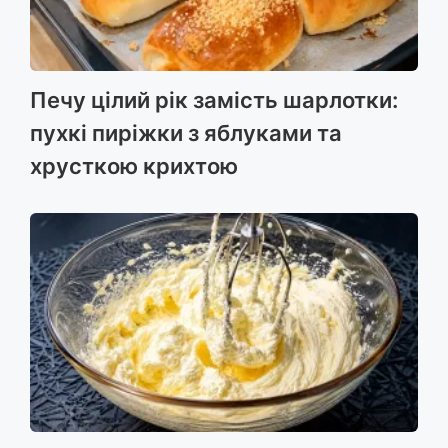
Печу цілий рік замість шарлотки:
пухкі пиріжки з яблуками та
хрусткою крихтою