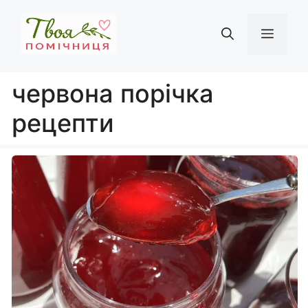
Перейти
до
Мен
вмісту
червона порічка
рецепти