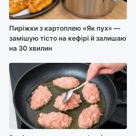
Пиріжки з картоплею «Як пух» —
замішую тісто на кефірі й залишаю
на 30 хвилин