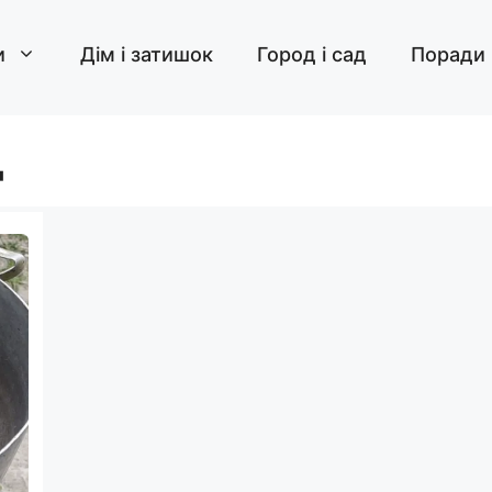
и
Дім і затишок
Город і сад
Поради
д