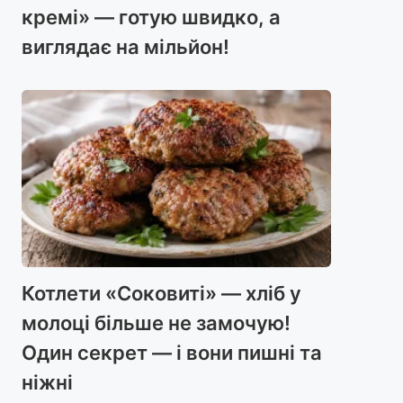
кремі» — готую швидко, а
виглядає на мільйон!
Котлети «Соковиті» — хліб у
молоці більше не замочую!
Один секрет — і вони пишні та
ніжні