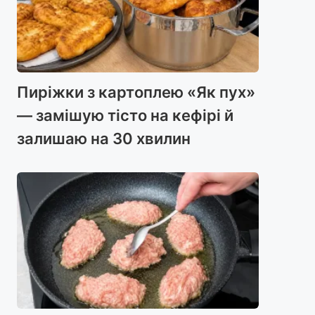
Пиріжки з картоплею «Як пух»
— замішую тісто на кефірі й
залишаю на 30 хвилин