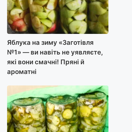
Яблука на зиму «Заготівля
№1» — ви навіть не уявляєте,
які вони смачні! Пряні й
ароматні