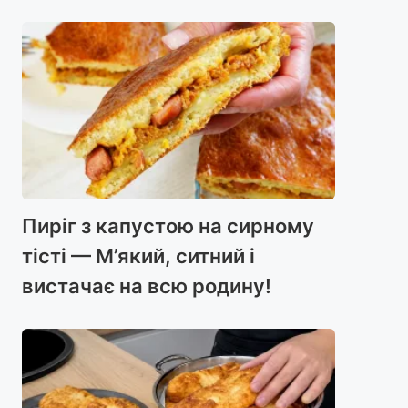
Пиріг з капустою на сирному
тісті — М’який, ситний і
вистачає на всю родину!