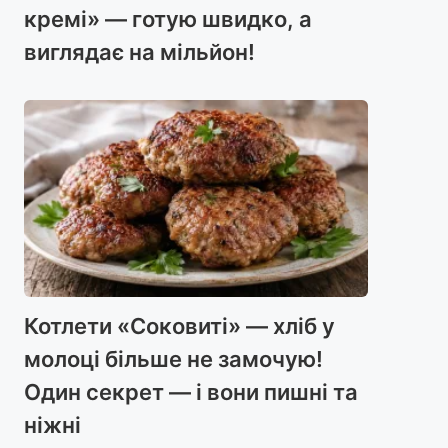
кремі» — готую швидко, а
виглядає на мільйон!
Котлети «Соковиті» — хліб у
молоці більше не замочую!
Один секрет — і вони пишні та
ніжні