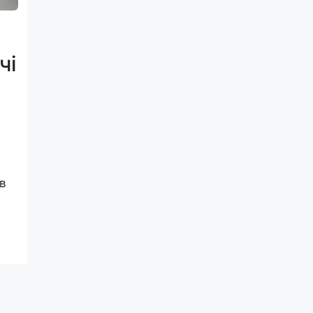
б
чі
 в