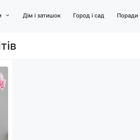
и
Дім і затишок
Город і сад
Поради
тів