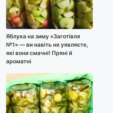
Яблука на зиму «Заготівля
№1» — ви навіть не уявляєте,
які вони смачні! Пряні й
ароматні