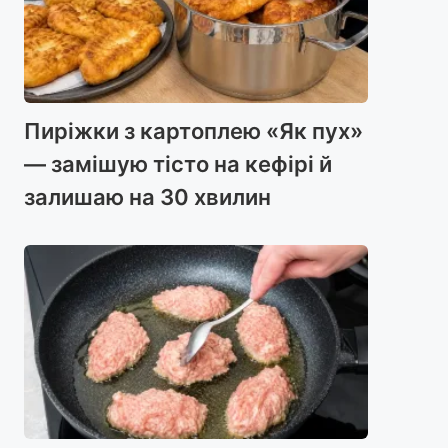
Пиріжки з картоплею «Як пух»
— замішую тісто на кефірі й
залишаю на 30 хвилин