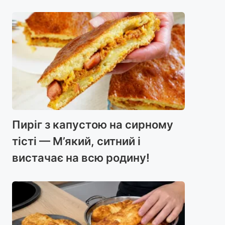
Пиріг з капустою на сирному
тісті — М’який, ситний і
вистачає на всю родину!