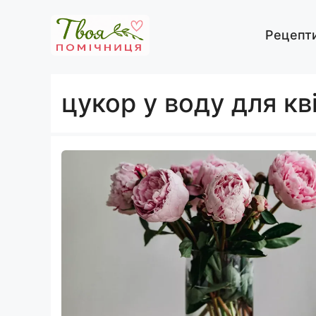
Перейти
до
Рецепт
вмісту
цукор у воду для кві