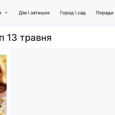
и
Дім і затишок
Город і сад
Поради
п 13 травня