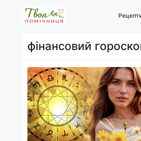
Перейти
до
Рецепт
вмісту
фінансовий гороско