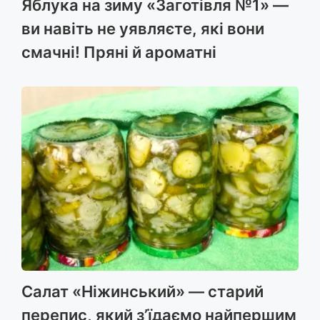
Яблука на зиму «Заготівля №1» —
ви навіть не уявляєте, які вони
смачні! Пряні й ароматні
Салат «Ніжинський» — старий
перепис, який з’їдаємо найпершим