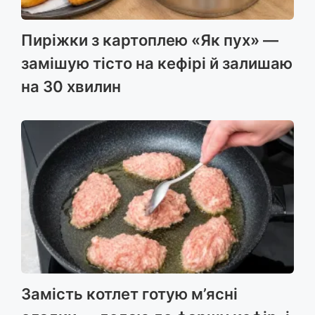
Пиріжки з картоплею «Як пух» —
замішую тісто на кефірі й залишаю
на 30 хвилин
Замість котлет готую м’ясні