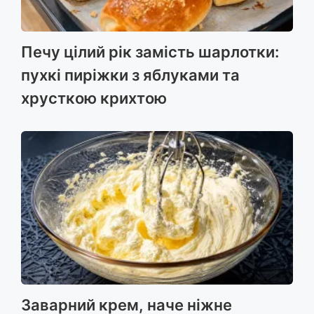
Печу цілий рік замість шарлотки:
пухкі пиріжки з яблуками та
хрусткою крихтою
Заварний крем, наче ніжне