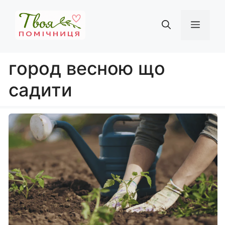
Перейти
до
Мен
вмісту
город весною що
садити