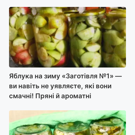
Яблука на зиму «Заготівля №1» —
ви навіть не уявляєте, які вони
смачні! Пряні й ароматні