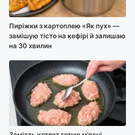
Пиріжки з картоплею «Як пух» —
замішую тісто на кефірі й залишаю
на 30 хвилин
Замість котлет готую м’ясні