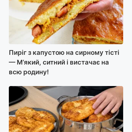
Пиріг з капустою на сирному тісті
— М’який, ситний і вистачає на
всю родину!