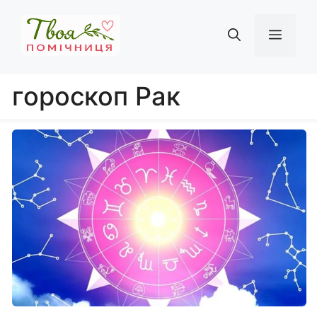
Перейти
до
Мен
вмісту
гороскоп Рак