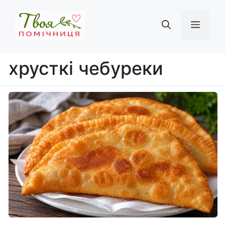
Перейти
до
Мен
вмісту
хрусткі чебуреки