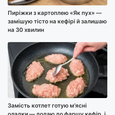
Пиріжки з картоплею «Як пух» —
замішую тісто на кефірі й залишаю
на 30 хвилин
Замість котлет готую м’ясні
оладки — додаю до фаршу кефір, і