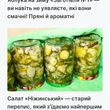
Яблука на зиму «Заготівля №1» —
ви навіть не уявляєте, які вони
смачні! Пряні й ароматні
Салат «Ніжинський» — старий
перепис, який з’їдаємо найпершим