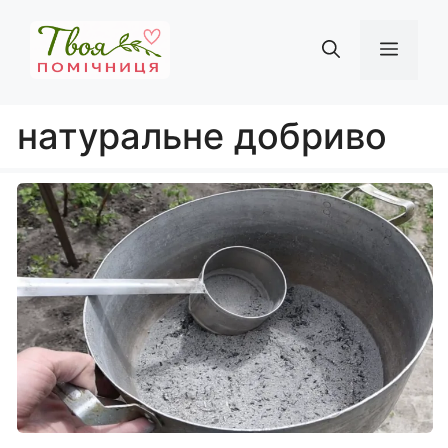
Перейти
до
Мен
вмісту
натуральне добриво