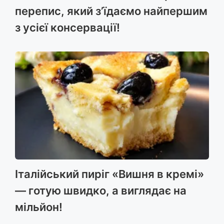
перепис, який з’їдаємо найпершим
з усієї консервації!
Італійський пиріг «Вишня в кремі»
— готую швидко, а виглядає на
мільйон!