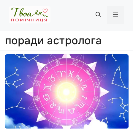
Перейти
до
Мен
вмісту
поради астролога