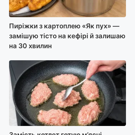
Пиріжки з картоплею «Як пух» —
замішую тісто на кефірі й залишаю
на 30 хвилин
Замість котлет готую м’ясні