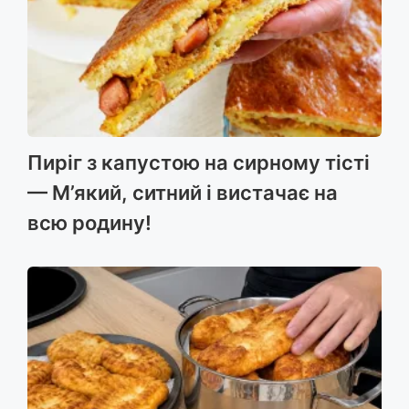
Пиріг з капустою на сирному тісті
— М’який, ситний і вистачає на
всю родину!