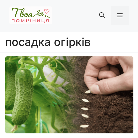
Перейти
до
Мен
вмісту
посадка огірків