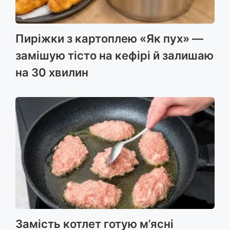
Пиріжки з картоплею «Як пух» —
замішую тісто на кефірі й залишаю
на 30 хвилин
Замість котлет готую м’ясні