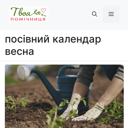
Перейти
до
Мен
вмісту
посівний календар
весна