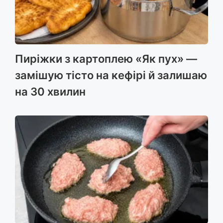
Пиріжки з картоплею «Як пух» —
замішую тісто на кефірі й залишаю
на 30 хвилин