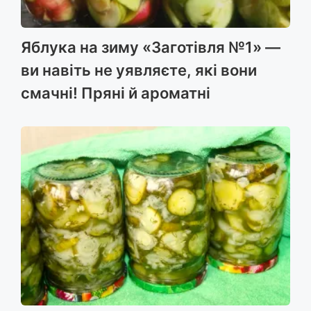
Яблука на зиму «Заготівля №1» —
ви навіть не уявляєте, які вони
смачні! Пряні й ароматні