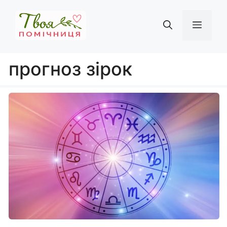
Перейти
до
Мен
вмісту
прогноз зірок