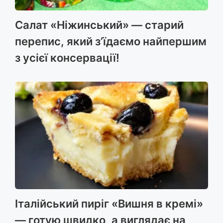
Салат «Ніжинський» — старий
перепис, який з’їдаємо найпершим
з усієї консервації!
Італійський пиріг «Вишня в кремі»
— готую швидко, а виглядає на