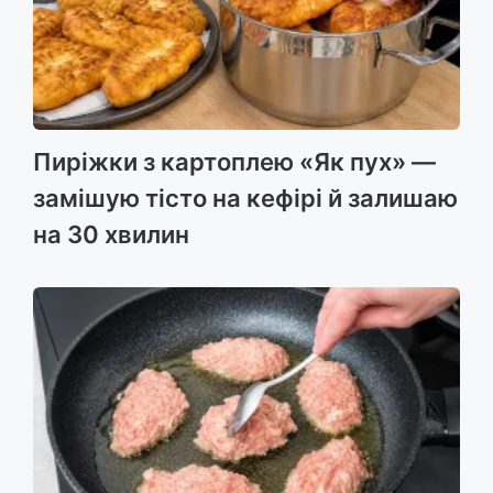
Пиріжки з картоплею «Як пух» —
замішую тісто на кефірі й залишаю
на 30 хвилин