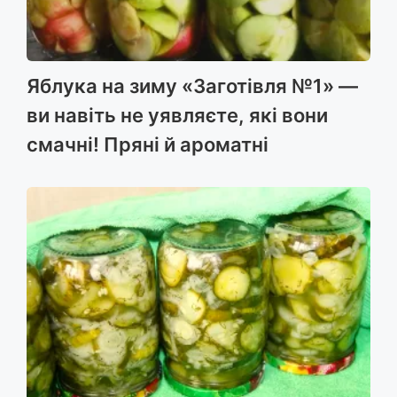
Яблука на зиму «Заготівля №1» —
ви навіть не уявляєте, які вони
смачні! Пряні й ароматні