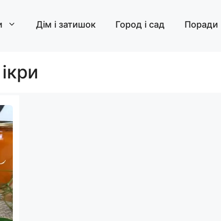
и
Дім і затишок
Город і сад
Поради
 ікри