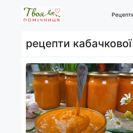
Перейти
до
Рецепт
вмісту
рецепти кабачкової