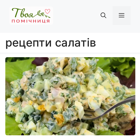
Перейти
до
Мен
вмісту
рецепти салатів