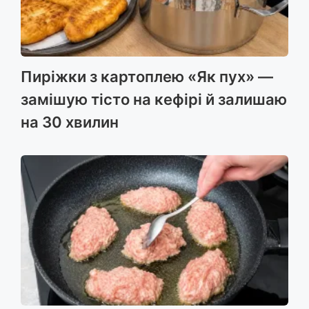
Пиріжки з картоплею «Як пух» —
замішую тісто на кефірі й залишаю
на 30 хвилин