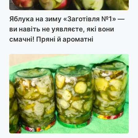
Яблука на зиму «Заготівля №1» —
ви навіть не уявляєте, які вони
смачні! Пряні й ароматні