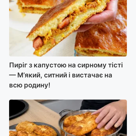
Пиріг з капустою на сирному тісті
— М’який, ситний і вистачає на
всю родину!