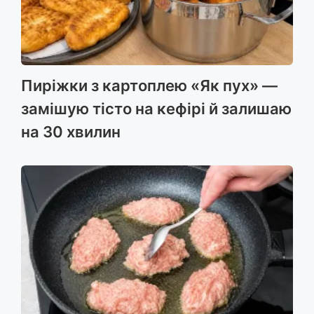
Пиріжки з картоплею «Як пух» —
замішую тісто на кефірі й залишаю
на 30 хвилин