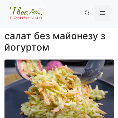
Перейти
до
Мен
вмісту
салат без майонезу з
йогуртом