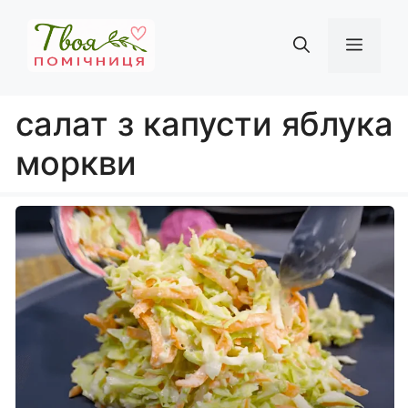
Перейти
до
Мен
вмісту
салат з капусти яблука
моркви