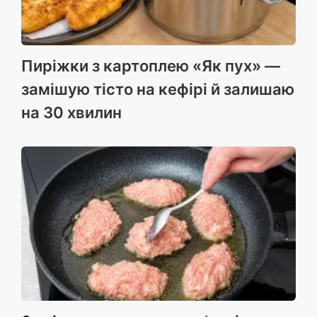
Пиріжки з картоплею «Як пух» —
замішую тісто на кефірі й залишаю
на 30 хвилин