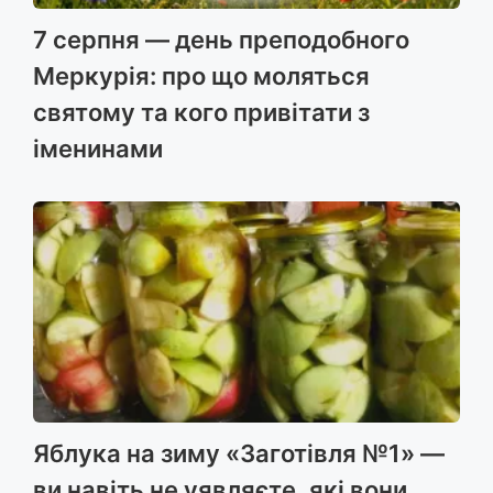
7 серпня — день преподобного
Меркурія: про що моляться
святому та кого привітати з
іменинами
Яблука на зиму «Заготівля №1» —
ви навіть не уявляєте, які вони