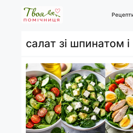
Перейти
до
Рецепт
вмісту
салат зі шпинатом і