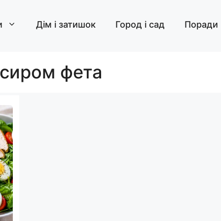
и
Дім і затишок
Город і сад
Поради
 сиром фета