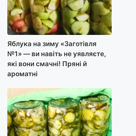
Яблука на зиму «Заготівля
№1» — ви навіть не уявляєте,
які вони смачні! Пряні й
ароматні