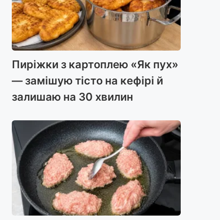
Пиріжки з картоплею «Як пух»
— замішую тісто на кефірі й
залишаю на 30 хвилин