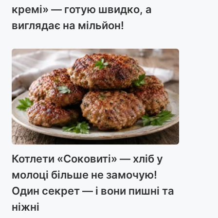
кремі» — готую швидко, а
виглядає на мільйон!
Котлети «Соковиті» — хліб у
молоці більше не замочую!
Один секрет — і вони пишні та
ніжні