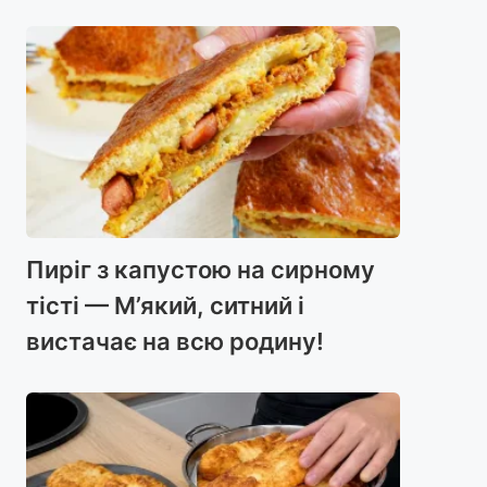
Пиріг з капустою на сирному
тісті — М’який, ситний і
вистачає на всю родину!