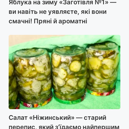
Яблука на зиму «Заготівля №1» —
ви навіть не уявляєте, які вони
смачні! Пряні й ароматні
Салат «Ніжинський» — старий
перепис, який з’їдаємо найпершим