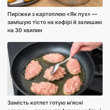
Пиріжки з картоплею «Як пух» —
замішую тісто на кефірі й залишаю
на 30 хвилин
Замість котлет готую м’ясні