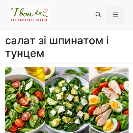
Перейти
до
Мен
вмісту
салат зі шпинатом і
тунцем