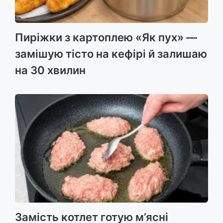
Пиріжки з картоплею «Як пух» —
замішую тісто на кефірі й залишаю
на 30 хвилин
Замість котлет готую м’ясні