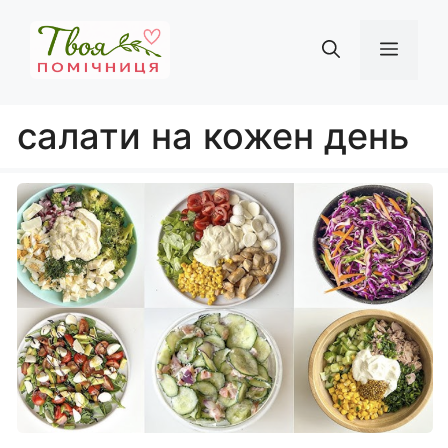
Перейти
до
Мен
вмісту
салати на кожен день