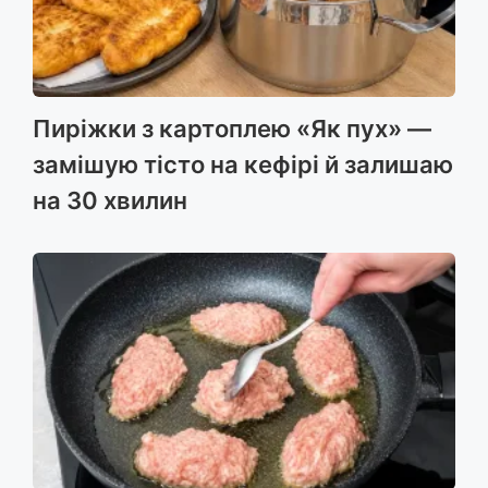
Пиріжки з картоплею «Як пух» —
замішую тісто на кефірі й залишаю
на 30 хвилин