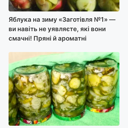
Яблука на зиму «Заготівля №1» —
ви навіть не уявляєте, які вони
смачні! Пряні й ароматні