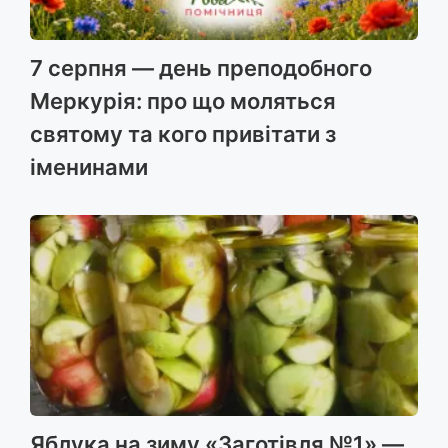
7 серпня — день преподобного
Меркурія: про що моляться
святому та кого привітати з
іменинами
Яблука на зиму «Заготівля №1» —