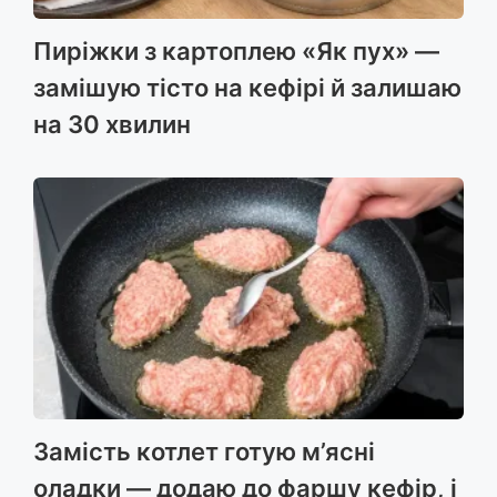
Пиріжки з картоплею «Як пух» —
замішую тісто на кефірі й залишаю
на 30 хвилин
Замість котлет готую м’ясні
оладки — додаю до фаршу кефір, і