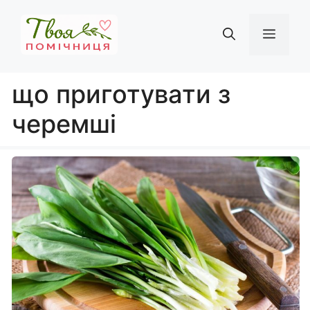
Перейти
до
Мен
вмісту
що приготувати з
черемші