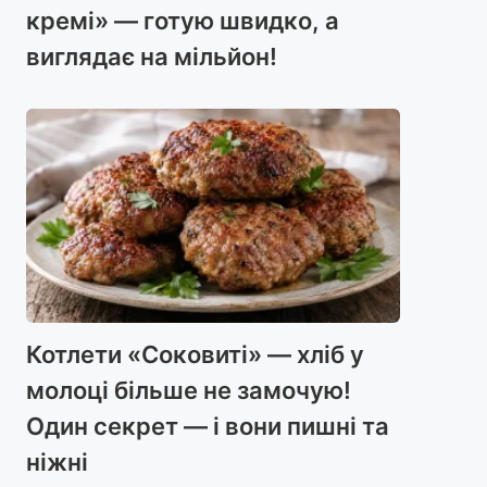
кремі» — готую швидко, а
виглядає на мільйон!
Котлети «Соковиті» — хліб у
молоці більше не замочую!
Один секрет — і вони пишні та
ніжні