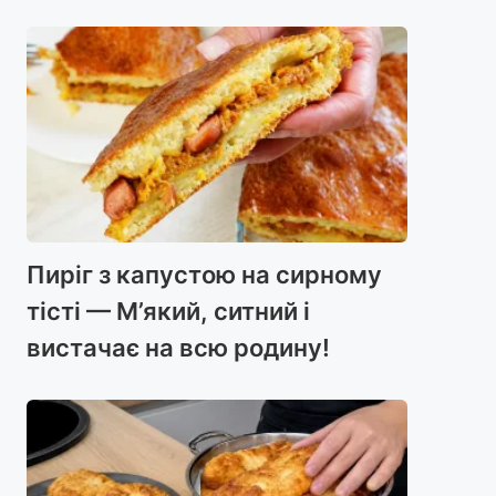
Пиріг з капустою на сирному
тісті — М’який, ситний і
вистачає на всю родину!