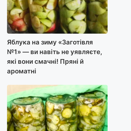
Яблука на зиму «Заготівля
№1» — ви навіть не уявляєте,
які вони смачні! Пряні й
ароматні