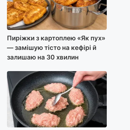
Пиріжки з картоплею «Як пух»
— замішую тісто на кефірі й
залишаю на 30 хвилин