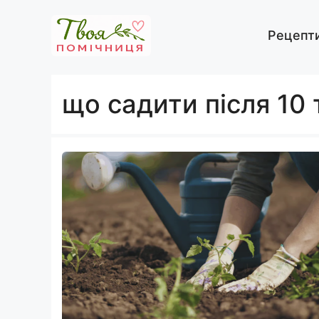
Перейти
до
Рецепт
вмісту
що садити після 10