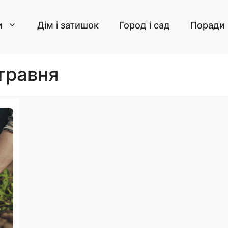
и
Дім і затишок
Город і сад
Поради
 травня