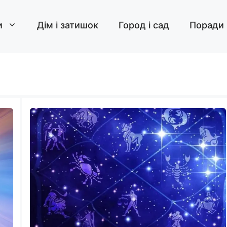
и
Дім і затишок
Город і сад
Поради