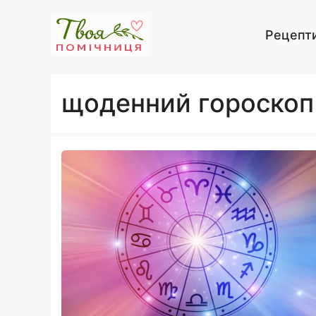
Перейти
до
Рецепт
вмісту
щоденний гороскоп