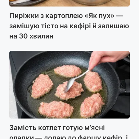
Пиріжки з картоплею «Як пух» —
замішую тісто на кефірі й залишаю
на 30 хвилин
Замість котлет готую м’ясні
оладки — додаю до фаршу кефір, і