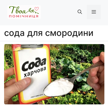
Перейти
до
Мен
вмісту
сода для смородини