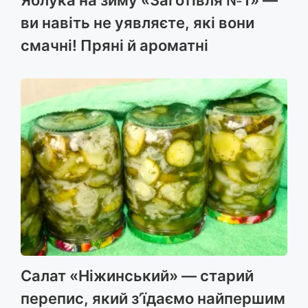
Яблука на зиму «Заготівля №1» —
ви навіть не уявляєте, які вони
смачні! Пряні й ароматні
Салат «Ніжинський» — старий
перепис, який з’їдаємо найпершим