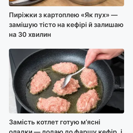
Пиріжки з картоплею «Як пух» —
замішую тісто на кефірі й залишаю
на 30 хвилин
Замість котлет готую м’ясні
оладки — додаю до фаршу кефір, і