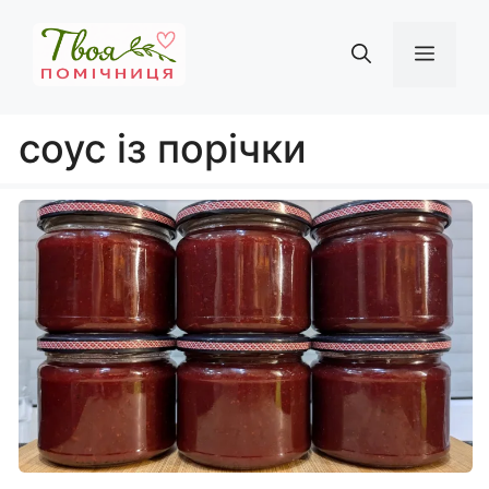
Перейти
до
Мен
вмісту
соус із порічки