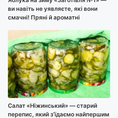
Яблука на зиму «Заготівля №1» —
ви навіть не уявляєте, які вони
смачні! Пряні й ароматні
Салат «Ніжинський» — старий
перепис, який з’їдаємо найпершим