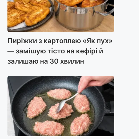
Пиріжки з картоплею «Як пух»
— замішую тісто на кефірі й
залишаю на 30 хвилин