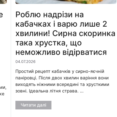
е
Роблю надрізи на
кабачках і варю лише 2
хвилини! Сирна скоринка
така хрустка, що
неможливо відірватися
04.07.2026
Простий рецепт кабачків у сирно-яєчній
паніровці. Після двох хвилин варіння вони
виходять ніжними всередині та хрусткими
ми,
зовні. Ідеальна літня страва. …
же
Читати далі