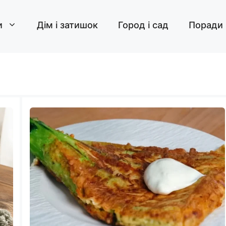
и
Дім і затишок
Город і сад
Поради