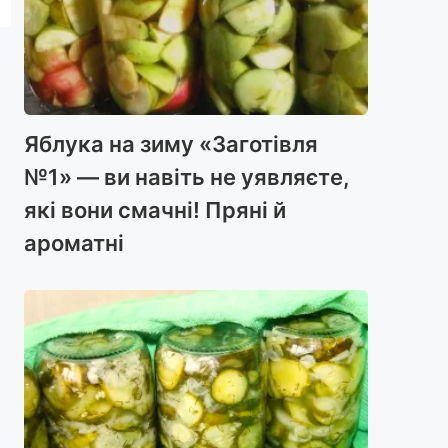
Яблука на зиму «Заготівля
№1» — ви навіть не уявляєте,
які вони смачні! Пряні й
ароматні