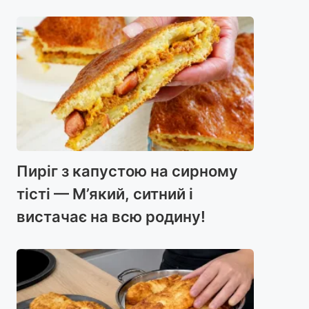
Пиріг з капустою на сирному
тісті — М’який, ситний і
вистачає на всю родину!