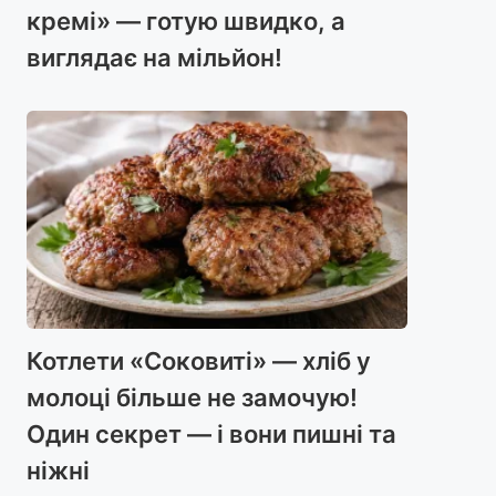
кремі» — готую швидко, а
виглядає на мільйон!
Котлети «Соковиті» — хліб у
молоці більше не замочую!
Один секрет — і вони пишні та
ніжні