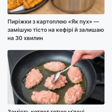
Пиріжки з картоплею «Як пух» —
замішую тісто на кефірі й залишаю
на 30 хвилин
Замість котлет готую м’ясні