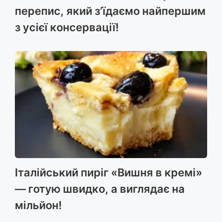
перепис, який з’їдаємо найпершим
з усієї консервації!
Італійський пиріг «Вишня в кремі»
— готую швидко, а виглядає на
мільйон!