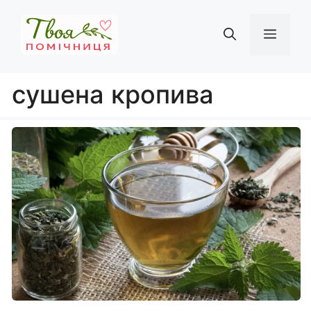
Перейти
до
Мен
вмісту
сушена кропива