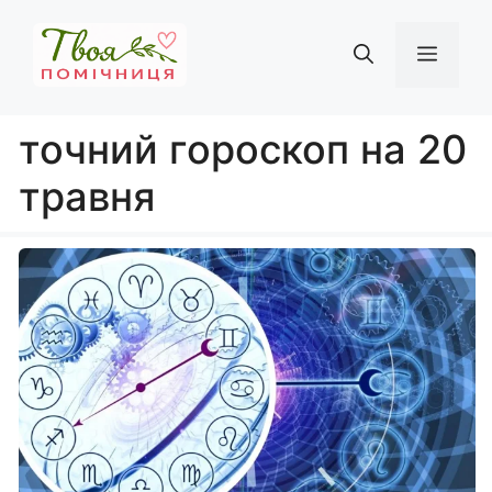
Перейти
до
Мен
вмісту
точний гороскоп на 20
травня