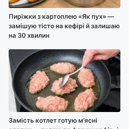
Пиріжки з картоплею «Як пух» —
замішую тісто на кефірі й залишаю
на 30 хвилин
Замість котлет готую м’ясні