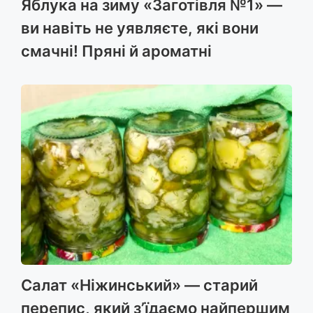
Яблука на зиму «Заготівля №1» —
ви навіть не уявляєте, які вони
смачні! Пряні й ароматні
Салат «Ніжинський» — старий
перепис, який з’їдаємо найпершим