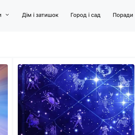
и
Дім і затишок
Город і сад
Поради