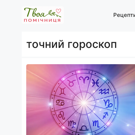
Перейти
до
Рецепт
вмісту
точний гороскоп