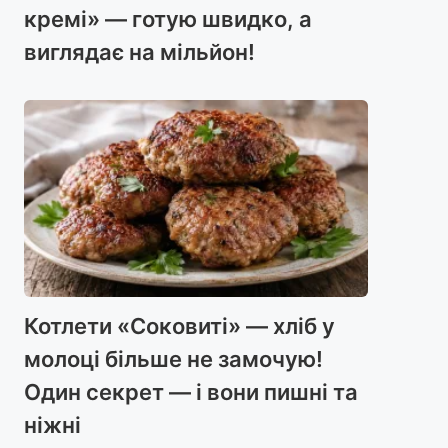
кремі» — готую швидко, а
виглядає на мільйон!
Котлети «Соковиті» — хліб у
молоці більше не замочую!
Один секрет — і вони пишні та
ніжні