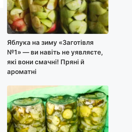
Яблука на зиму «Заготівля
№1» — ви навіть не уявляєте,
які вони смачні! Пряні й
ароматні