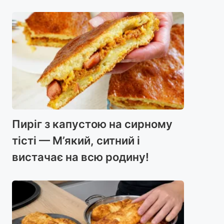
Пиріг з капустою на сирному
тісті — М’який, ситний і
вистачає на всю родину!