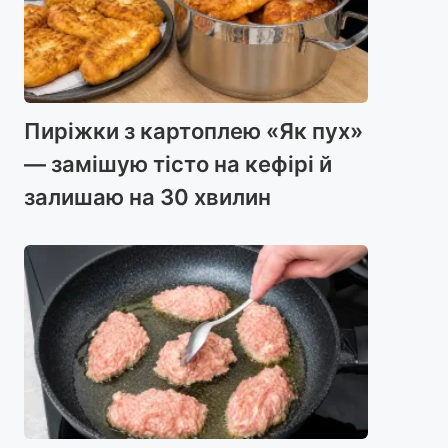
Пиріжки з картоплею «Як пух»
— замішую тісто на кефірі й
залишаю на 30 хвилин