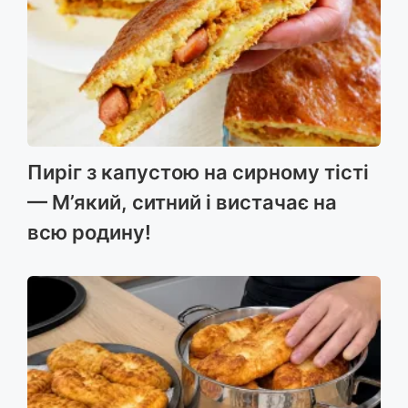
Пиріг з капустою на сирному тісті
— М’який, ситний і вистачає на
всю родину!