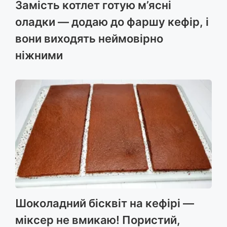
Замість котлет готую м’ясні
оладки — додаю до фаршу кефір, і
вони виходять неймовірно
ніжними
Шоколадний бісквіт на кефірі —
міксер не вмикаю! Пористий,