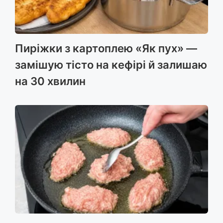
Пиріжки з картоплею «Як пух» —
замішую тісто на кефірі й залишаю
на 30 хвилин