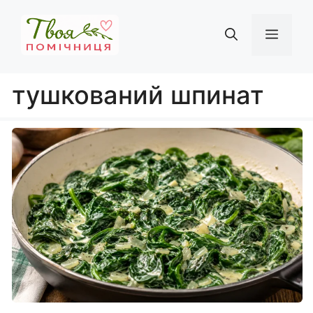
Перейти
до
Мен
вмісту
тушкований шпинат