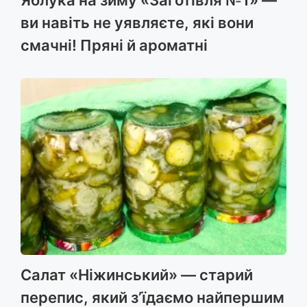
Яблука на зиму «Заготівля №1» —
ви навіть не уявляєте, які вони
смачні! Пряні й ароматні
Салат «Ніжинський» — старий
перепис, який з’їдаємо найпершим