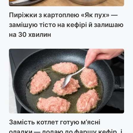
Пиріжки з картоплею «Як пух» —
замішую тісто на кефірі й залишаю
на 30 хвилин
Замість котлет готую м’ясні
оладки — додаю до фаршу кефір, і