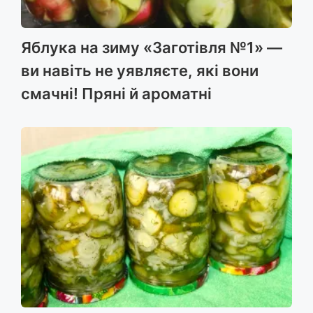
Яблука на зиму «Заготівля №1» —
ви навіть не уявляєте, які вони
смачні! Пряні й ароматні