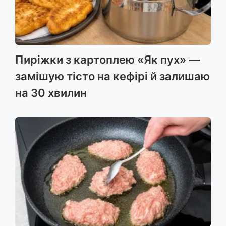
Пиріжки з картоплею «Як пух» —
замішую тісто на кефірі й залишаю
на 30 хвилин