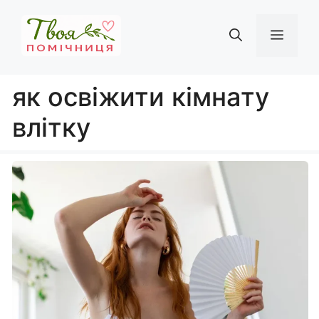
Перейти
до
Мен
вмісту
як освіжити кімнату
влітку