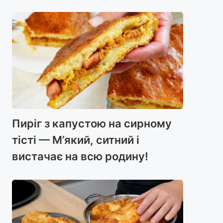
Пиріг з капустою на сирному
тісті — М’який, ситний і
вистачає на всю родину!