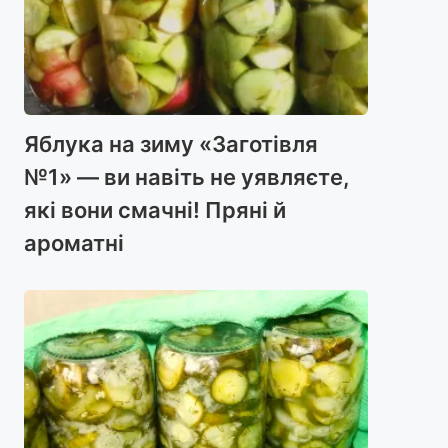
Яблука на зиму «Заготівля
№1» — ви навіть не уявляєте,
які вони смачні! Пряні й
ароматні