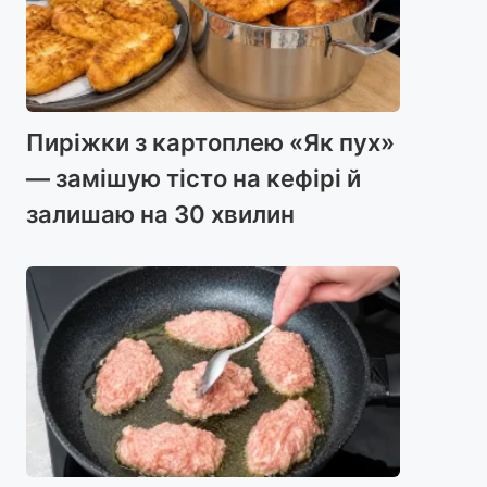
Пиріжки з картоплею «Як пух»
— замішую тісто на кефірі й
залишаю на 30 хвилин