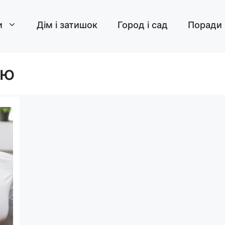
и
Дім і затишок
Город і сад
Поради
ію