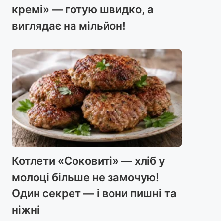
кремі» — готую швидко, а
виглядає на мільйон!
Котлети «Соковиті» — хліб у
молоці більше не замочую!
Один секрет — і вони пишні та
ніжні