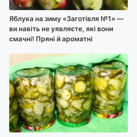
Яблука на зиму «Заготівля №1» —
ви навіть не уявляєте, які вони
смачні! Пряні й ароматні