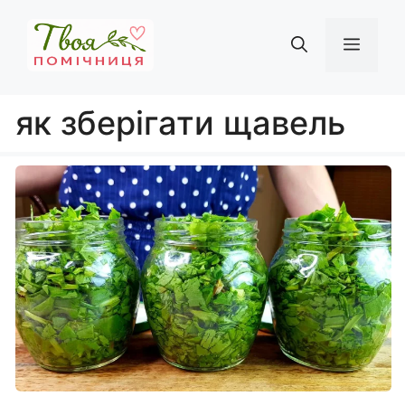
Перейти
до
Мен
вмісту
як зберігати щавель