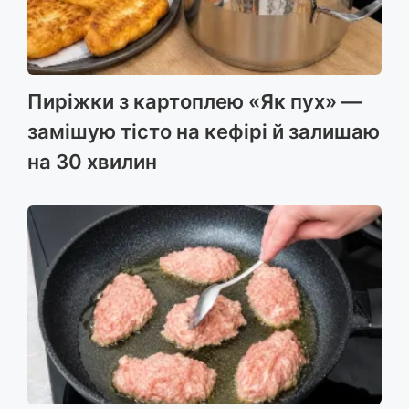
Пиріжки з картоплею «Як пух» —
замішую тісто на кефірі й залишаю
на 30 хвилин